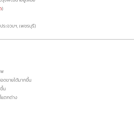
ด
)
 ประจวบฯ, เพชรบุรี)
ีพ
อดขายได้มากขึ้น
ึ้น
ที่แตกต่าง