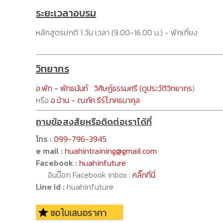
ระยะเวลาอบรม
หลักสูตรปกติ 1 วัน เวลา (9.00-16.00 น.) - พักเที่ยง
วิทยากร
อ.พัท - พัทธนันท์ วิศิษฏ์ธรรมศรี (ดูประวัติวิทยากร
)
หรือ
อ.ป่าน - ณภัค ธีร์โภคธนากุล
ถามข้อสงสัยหรือติดต่อเราได้ที่
โทร :
099-796-3945
e mail :
huahintraining@gmail.com
Facebook :
huahinfuture
อินบ๊อก Facebook inbox :
คลิ๊กที่นี่
Line id :
huahinfuture