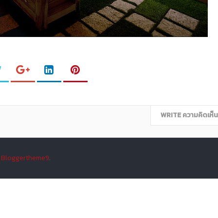
WRITE ความคิดเห็น
y
Bloggertheme9
.