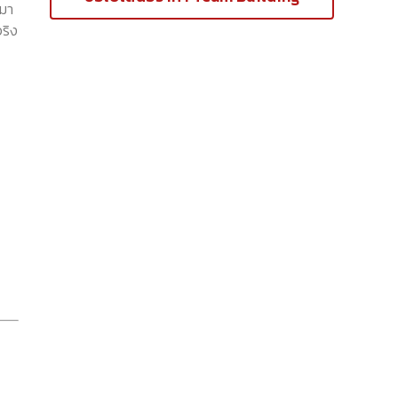
์มา
ริง