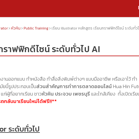
trator
หัวหิน
Public Training
เรียน illustrator หลักสูตร เรียนกราฟฟิกดีไซน์ ระดับทั่ว
กราฟฟิกดีไซน์ ระดับทั่วไป AI
ำงานออกแบบ ทำหนังสือ ทำสื่อสิ่งพิมพ์ต่างๆ แบบมืออาชีพ หรือเอาไว้ ทำ
ัยนี้รูปประกอบเป็น
ส่วนสำคัญการทำการตลาดออนไลน์
Hua Hin Fut
ก่ผู้ที่อยากเรียน ชาว
หัวหิน ประจวบ เพชรบุรี
และใกล้เคียง ทั้งเปิดเรีย
ถกลับมาเรียนใหม่ได้ฟรี!!**
or ระดับทั่วไป