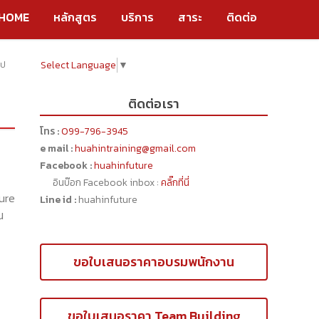
HOME
หลักสูตร
บริการ
สาระ
ติดต่อ
Select Language
▼
ไป
ติดต่อเรา
โทร :
099-796-3945
e mail :
huahintraining@gmail.com
Facebook :
huahinfuture
อินบ๊อก Facebook inbox :
คลิ๊กที่นี่
ure
Line id :
huahinfuture
น
ขอใบเสนอราคาอบรมพนักงาน
ขอใบเสนอราคา Team Building