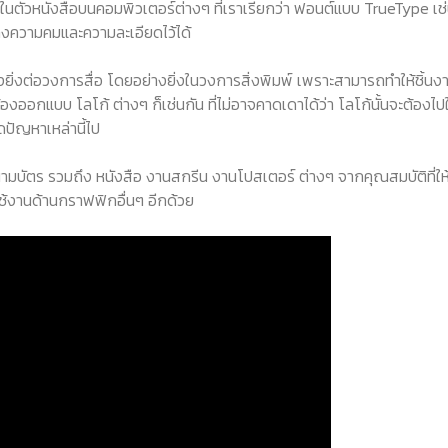
ในตัวหนังสือบนคอมพิวเตอร์ต่างๆ ที่เราเรียกว่า ฟอนต์แบบ TrueType เช
งคงความคมและความละเอียดไว้ได้
งยิ่งต่อวงการสื่อ โดยอย่างยิ่งในวงการสิ่งพิมพ์ เพราะสามารถทำให้ชิ้นง
ออกแบบ โลโก้ ต่างๆ ก็เช่นกัน ที่ไม่อาจคาดเดาได้ว่า โลโก้นั้นจะต้องไปใช
ปัญหาเหล่านี้ไป
นามบัตร รวมถึง หนังสือ งานสกรีน งานโปสเตอร์ ต่างๆ จากคุณสมบัติที่ให
ใช้งานด้านกราฟฟิกอื่นๆ อีกด้วย