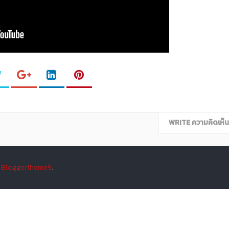
WRITE ความคิดเห็น
y
Bloggertheme9
.