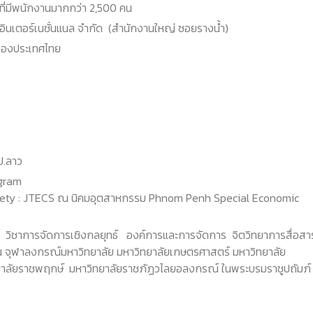
ชนที่มีพนักงานมากกว่า 2,500 คน
อินเตอร์เนชั่นแนล จำกัด (สำนักงานใหญ่ ซอยรางน้ำ)
ญ่ของประเทศไทย
ป.ลาว
gram
iety : JTECS ณ นิคมอุตสาหกรรม Phnom Penh Special Economic
 วิชาการจัดการเชิงกลยุทธ์ องค์การและการจัดการ จิตวิทยาการสื่อส
่น จุฬาลงกรณ์มหาวิทยาลัย มหาวิทยาลัยเกษตรศาสตร์ มหาวิทยาลัย
ิทยาลัยราชพฤกษ์ มหาวิทยาลัยราชภัฏวไลยอลงกรณ์ ในพระบรมราชูปถัมภ์