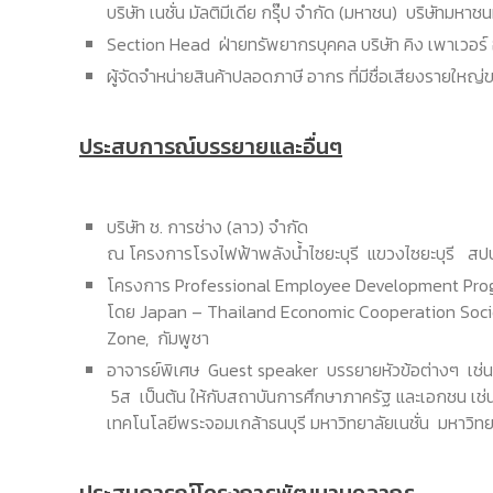
บริษัท เนชั่น มัลติมีเดีย กรุ๊ป จำกัด (มหาชน) บริษัทมหา
Section Head ฝ่ายทรัพยากรบุคคล บริษัท คิง เพาเวอร์ 
ผู้จัดจำหน่ายสินค้าปลอดภาษี อากร ที่มีชื่อเสียงรายให
ประสบการณ์บรรยายและอื่นๆ
บริษัท ช. การช่าง (ลาว) จำกัด
ณ โครงการโรงไฟฟ้าพลังน้ำไซยะบุรี แขวงไซยะบุรี สป
โครงการ Professional Employee Development Pro
โดย Japan – Thailand Economic Cooperation Soc
Zone, กัมพูชา
อาจารย์พิเศษ Guest speaker บรรยายหัวข้อต่างๆ เช่น
5ส เป็นต้น ให้กับสถาบันการศึกษาภาครัฐ และเอกชน เช
เทคโนโลยีพระจอมเกล้าธนบุรี มหาวิทยาลัยเนชั่น มหาว