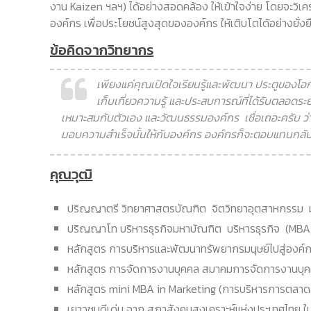
งาน Kaizen ฯลฯ) ได้อย่างสอดคล้อง ให้เข้าใจง่าย โดยจะวิเค
องค์กร เพื่อประโยชน์สูงสุดขององค์กร ให้เติบโตได้อย่างยั่งย
ข้อคิดจากวิทยากร
เพียงแค่คุณเปิดใจเรียนรู้และพัฒนา ประตูของโอก
เก็บเกี่ยวความรู้ และประสบการณ์ที่ได้รับตลอดระ
เหมาะสมกับตัวเอง และวัฒนธรรมองค์กร เชื่อเถอะครับ ว่าค
มอบความสำเร็จนั้นให้กับองค์กร องค์กรก็จะตอบแทนกลับ
คุณวุฒิ
ปริญญาตรี วิทยาศาสตรบัณฑิต จิตวิทยาอุตสาหกรรม ม
ปริญญาโท บริหารธุรกิจมหาบัณฑิต บริหารธุรกิจ (MBA
หลักสูตร การบริหารและพัฒนาทรัพยากรมนุษย์ไปสู่องค์
หลักสูตร การจัดการงานบุคคล สมาคมการจัดการงานบุ
หลักสูตร mini MBA in Marketing (การบริหารการตลาดส
เยาวชนดีเด่น จาก สภาสังคมสงเคราะห์แห่งประเทศไทย ในพ