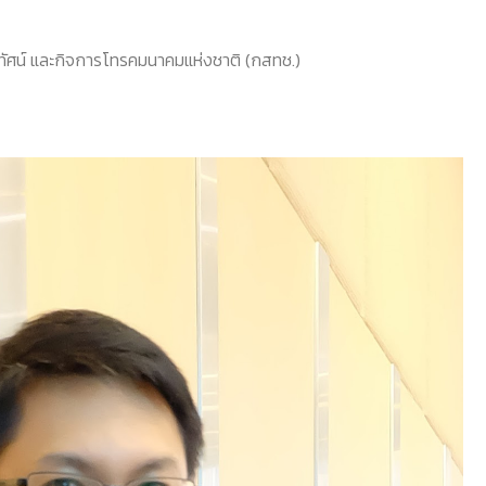
ศน์ และกิจการโทรคมนาคมแห่งชาติ (กสทช.)