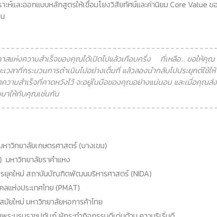
ราะห์และออกแบบหลักสูตรให้เชื่อมโยงวิสัยทัศน์และค่านิยม Core Value ข
ืน
าสแห่งความสำเร็จของคุณได้เปิดไปแล้วเกือบครึ่ง ที่เหลือ... ขอให้คุณ
ยะเวลาที่กระบวนการดำเนินไปอย่างเต็มที่ แล้วลองนำกลับไปประยุกต์ใช้ให้
วามสำเร็จที่คาดหวังไว้ จะอยู่ในมือของคุณอย่างแน่นอน และเมื่อคุณส่ง
มาให้กับคุณเช่นกัน
หาวิทยาลัยเกษตรศาสตร์ (บางเขน)
) มหาวิทยาลัยราคำแหง
กรยุคใหม่ สถาบันบัณฑิตพัฒนบริหารศาสตร์ (NIDA)
คคลแห่งประเทศไทย (PMAT)
มัยใหม่ มหาวิทยาลัยหอการค้าไทย
ระบรมราชูปถัมภ์ ผู้กระทำกิจกรรมดีเด่นด้าน ความริเริ่มดี