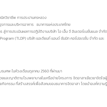
คนิควิชาชีพ การประปานครหลวง
ธุรการและบริหารอาคาร ธนาคารแห่งประเทศไทย
ู่การประเมินผลการปฏิบัติงานบริษัท โอ เอ็ม จี อินเตอร์เนชั่นแนล จำก
am (TLDP) บริษัท แอเดียนท์ แอนด์ ซัมมิท คอร์ปอเรชั่น จํากัด และ
รมศพ ในห้วงเดือนตุลาคม 2560 ที่ผ่านมา
ผู้ป่วยและญาติตามโรงพยาบาลในเครือข่ายโครงการ จิตอาสาเยียวยาจิตใจผู้
นหลายกิจกรรม ที่สร้างสรรค์เพื่อสังคมของธนาคารจิตอาสา โดยนำองค์ความรู้