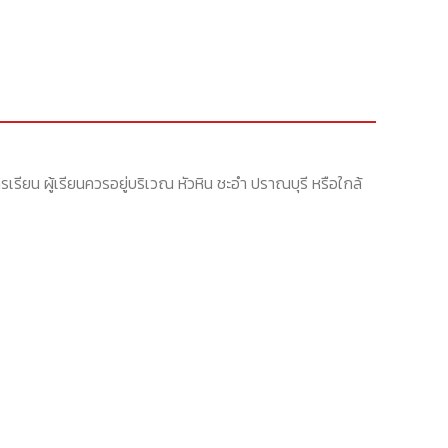
ียน ผู้เรียนควรอยู่บริเวณ หัวหิน ชะอำ ปราณบุรี หรือใกล้