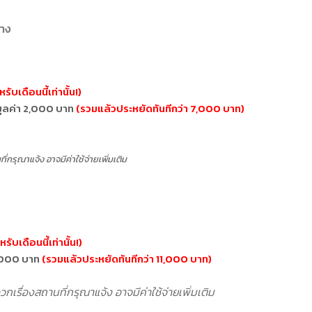
่าง
บเดือนนี้เท่านั้น!)
ูลค่า 2,000 บาท
(รวมแล้วประหยัดทันทีกว่า 7,000 บาท)
ี่กรุณาแจ้ง อาจมีค่าใช้จ่ายเพิ่มเติม
บเดือนนี้เท่านั้น!)
2,000 บาท
(รวมแล้วประหยัดทันทีกว่า 11,000 บาท)
วกเรื่องสถานที่กรุณาแจ้ง อาจมีค่าใช้จ่ายเพิ่มเติม