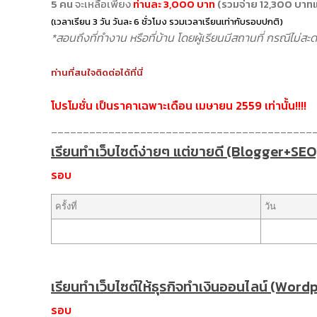
5 คน
จะเหลือเพียง
ท่านละ 3,000 บาท
(รวมจ่าย 12,300 บาทแ
(เวลาเรียน 3 วัน วันละ 6 ชั่วโมง
รวมเวลาเรียนเท่ากับรอบปกติ
)
*สอนถึงที่ทำงาน หรือที่บ้าน โดยผู้เรียนมีสถานที่ กรณีไม่สะด
ท่านที่สนใจติดต่อได้ที่นี่
โปรโมชั่น เป็นราคาเฉพาะเดือน เมษายน 2559 เท่านั้น!!!!
_________________________________________
เรียนทำเว็บไซต์ง่ายๆ แต่ขายดี (Blogger+SEO
รอบ
ครั้งที่
วัน
เรียนทำเว็บไซต์ให้ธุรกิจทำเงินออนไลน์ (Wor
รอบ