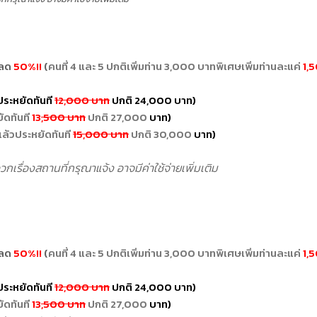
 ลด
50%!!
(
คนที่ 4 และ 5
ปกติเพิ่มท่าน 3,000 บาทพิเศษเพิ่มท่านละแค่
1,
ระหยัดทันที
12,000 บาท
ปกติ 24,000 บาท)
ัดทันที
13
,500 บาท
ปกติ 27,000
บาท
)
ล้วประหยัดทันที
15,000 บาท
ปกติ 30,000
บาท
)
วกเรื่องสถานที่กรุณาแจ้ง อาจมีค่าใช้จ่ายเพิ่มเติม
 ลด
50%!!
(
คนที่ 4 และ 5
ปกติเพิ่มท่าน 3,000 บาทพิเศษเพิ่มท่านละแค่
1,
ระหยัดทันที
12,000 บาท
ปกติ 24,000 บาท)
ัดทันที
13
,500 บาท
ปกติ 27,000
บาท
)