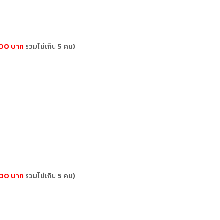
500 บาท
รวมไม่เกิน 5 คน)
500 บาท
รวมไม่เกิน 5 คน)