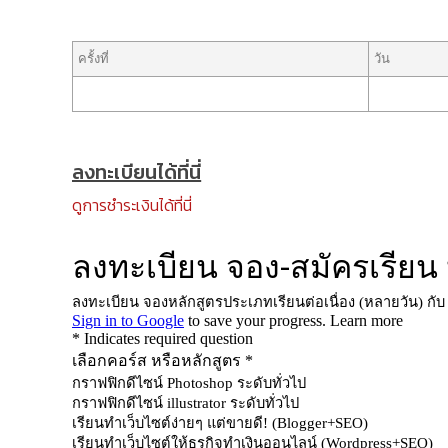
ครั้งที่
วัน
ลงทะเบียนได้ที่นี่
ดูการชำระเงินได้ที่นี่